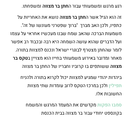
רגע מרגש ומשמעותי עבור ה
חתן בר מצווה
ומשפחתו.
זה הוא הגיל אשר ה
חתן בר מצווה
נושא את האחריות על
כתפיו, ולכן האב מברך "ברוך שפטרני מעונשו של זה".
משמעות הברכה שהאב שמח שבנו מעכשיו אחראי על עצמו
ועל הדברים שהוא עושה השמחה היא רבה ובכבוד רב אפשר
לומר שהחתן מצטרף לבוגרי ישראל ונכנס למצוות בתורה.
מאחר ומדובר באירוע משמעותי בחייו הוא מצויין ב
טקס בר
מצווה
ששותפים בו קרוביו וחבריו של החתן בר מצווה
ביהדות יהודי שמגיע למצוות יכול לקרוא בתורה ולהניח
תפילין
ולכן במרכז הטקס לרוב עומדות שתי מצוות
החשובות אלו.
סמבו הפקות
מקדשים את המעמד המרגש והמשמח
בקונספט יחודי עבור בר מצווה בבית הכנסת