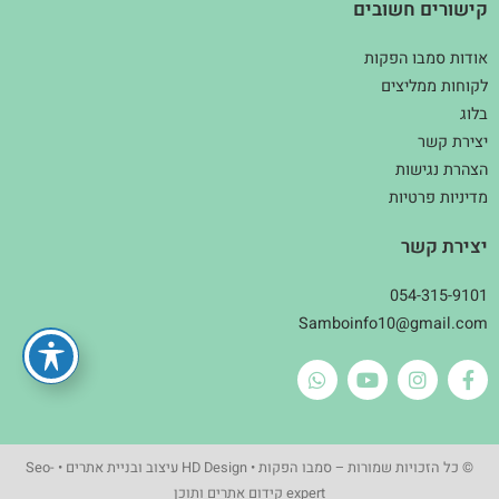
קישורים חשובים
אודות סמבו הפקות
לקוחות ממליצים
בלוג
יצירת קשר
הצהרת נגישות
מדיניות פרטיות
יצירת קשר
054-315-9101
Samboinfo10@gmail.com
© כל הזכויות שמורות – סמבו הפקות •
HD Design עיצוב ובניית אתרים
•
Seo-
expert קידום אתרים ותוכן