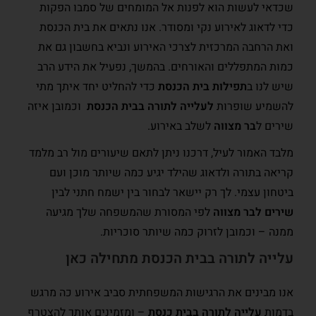
שכדאי לעשות הוא לפנות אל המומחים של סמבו הפקות
כדי לדאוג לאירוע נקי ומסודר. אנו נתאים את בית הכנסת
ואת הרחבה המרכזית לצרכי האירוע ונביא בחשבון גם את
כמות המתפללים והאורחים. בהמשך, נפעיל את הידע הרב
שיש לנו ב
תפילות בית הכנסת
כדי להחליט יחד איתך מתי
להשמיע שופרות
לעלייה לתורה בבית הכנסת
וכמובן איזה
שירים ל
בר מצווה
לשלב באירוע.
מלבד האמור לעיל, דרכנו ניתן לתאם שיעורים מול רב מלמד
קריאה בתורה ולדאוג שהילד יגיע כמה שיותר מוכן ועם
ביטחון עצמי. לך רק יישאר לבחור בין ישמח חתני לבין
שירים לבר מצווה
לפי המסורת שהמשפחה שלך מגיעה
ממנה – וכמובן לזרוק כמה שיותר סוכריות.
עלייה לתורה בבית הכנסת מתחילה כאן
אנו מבינים את הרגישות המשפחתית סביב אירוע כה מרגש
בדמות
עלייה לתורה בבית כנסת
– ומזמינים אותך להצטרף