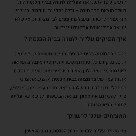
יודעים כיצד לתכנן את
העלייה לתורה בבית הכנסת
החל
בשלב הוצאת ספר תורה – וכלה בתקיעת
שופרות
. בין לבין,
אנו נעמיד לרשותך
מעגל מתופפים
לבר מצווה ונדאג שלא
יישאר אפילו אורח אחד עם עין יבשה.
איך מפיקים עלייה לתורה בבית הכנסת ?
הפקת
בר מצווה בבית הכנסת
מחייבת תשומת לב לפרטים
הקטנים. קודם כל, טווח האפשרויות יחסית מוגבל בהשוואה
לאולמות אירועים ולכן הוא דורש יצירתיות. שנית, יש לכבד
את המעמד של
בר מצווה בבית הכנסת
ולהציב את צרכי
המתפללים והדרישות שלהם בראש סדר העדיפויות. בין לבין,
צריך להכין גם את
החתן
וגם את המשפחה לנושא של
עלייה
לתורה בבית הכנסת
.
המומחים שלנו לרשותך
אם חוגגים
עלייה לתורה בבית הכנסת
, הדבר הראשון