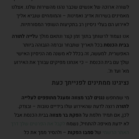
לשורה ארוכה של אנשים שכבר נהנו מהשירות שלנו. אצלנו
מאמינים בשירות אדיב ואמינות – והמומחים שנביא אליך
לאירוע הם בעלי ניסיון רב בתקיעות השופר המסורתיות.
אנו נעמוד לרשותך בתוך זמן קצר ונתאם מולך ע
לייה לתורה
בבית הכנסת
בכל תאריך שתבחר וברמה הגבוהה ביותר
האפשרית. למעשה, זה בכלל לא משנה מה הניסיון האישי
שלך עם בית הכנסת – כי אנחנו מפיקים עבורך את האירוע
מא' ועד ת'.
נציגינו ממתינים לפנייתך כעת
מי שמחפש
נגנים לבר מצווה ומעגל מתופפים לעלייה
לתורה
רוצה לדעת שהאירוע שלו בידיים טובות – ובצדק.
לכן, אם תמיד חלמת על
הפקת בר מצווה
בבית הכנסת אבל
לא ידעת מאיפה להתחיל, נשמח
לקבל את הפרטים שלך דרך
האתר הרשמי
של
סמבו הפקות
– ולהסיר ממך את כל