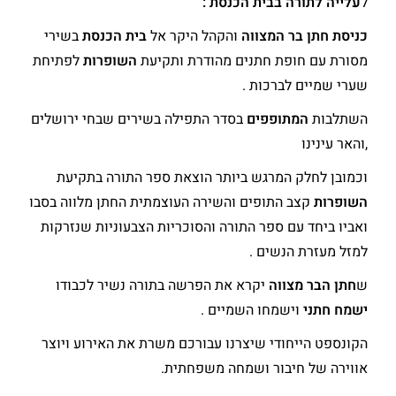
ל
עלייה לתורה בבית הכנסת :
כניסת חתן בר המצווה
והקהל היקר אל
בית הכנסת
בשירי
מסורת עם חופת חתנים מהודרת ותקיעת
השופרות
לפתיחת
שערי שמיים לברכות .
השתלבות
המתופפים
בסדר התפילה בשירים שבחי ירושלים
,והאר עינינו
וכמובן לחלק המרגש ביותר הוצאת ספר התורה בתקיעת
השופרות
קצב התופים והשירה העוצמתית החתן מלווה בסבו
ואביו ביחד עם ספר התורה והסוכריות הצבעוניות שנזרקות
למזל מעזרת הנשים .
ש
חתן הבר מצווה
יקרא את הפרשה בתורה נשיר לכבודו
ישמח חתני
וישמחו השמיים .
הקונספט הייחודי שיצרנו עבורכם משרת את האירוע ויוצר
אווירה של חיבור ושמחה משפחתית.